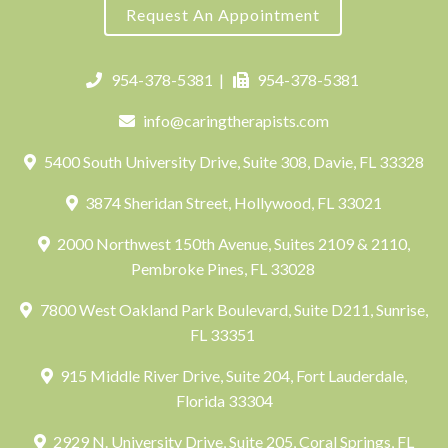
Request An Appointment
954-378-5381
|
954-378-5381
info@caringtherapists.com
5400 South University Drive, Suite 308, Davie, FL 33328
3874 Sheridan Street, Hollywood, FL 33021
2000 Northwest 150th Avenue, Suites 2109 & 2110,
Pembroke Pines, FL 33028
7800 West Oakland Park Boulevard, Suite D211, Sunrise,
FL 33351
915 Middle River Drive, Suite 204, Fort Lauderdale,
Florida 33304
2929 N. University Drive, Suite 205, Coral Springs, FL