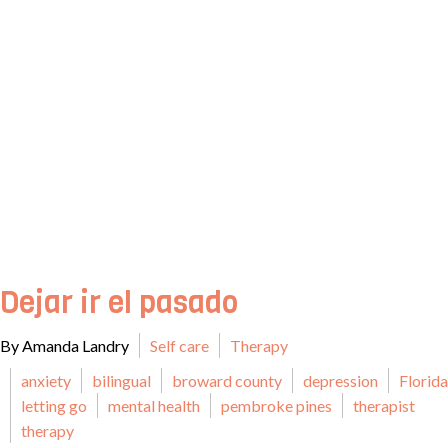
Dejar ir el pasado
By Amanda Landry
Self care
Therapy
anxiety
bilingual
broward county
depression
Florida
letting go
mental health
pembroke pines
therapist
therapy