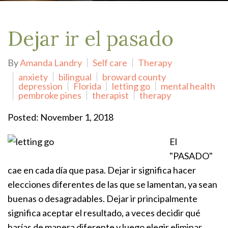
Dejar ir el pasado
By
Amanda Landry
Self care
Therapy
anxiety
bilingual
broward county
depression
Florida
letting go
mental health
pembroke pines
therapist
therapy
Posted: November 1, 2018
El
"PASADO"
cae en cada día que pasa. Dejar ir significa hacer
elecciones diferentes de las que se lamentan, ya sean
buenas o desagradables. Dejar ir principalmente
significa aceptar el resultado, a veces decidir qué
harías de manera diferente y luego elegir eliminar