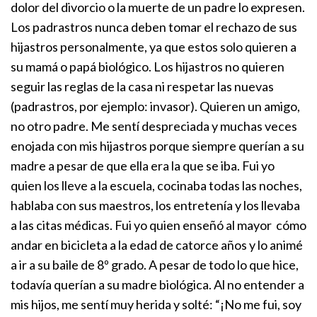
dolor del divorcio o la muerte de un padre lo expresen.
Los padrastros nunca deben tomar el rechazo de sus
hijastros personalmente, ya que estos solo quieren a
su mamá o papá biológico. Los hijastros no quieren
seguir las reglas de la casa ni respetar las nuevas
(padrastros, por ejemplo: invasor). Quieren un amigo,
no otro padre.
Me sentí despreciada y muchas veces
enojada con mis hijastros porque siempre querían a su
madre a pesar de que ella era la que se iba. Fui yo
quien los lleve a la escuela, cocinaba todas las noches,
hablaba con sus maestros, los entretenía y los llevaba
a las citas médicas. Fui yo quien enseñó al mayor cómo
andar en bicicleta a la edad de catorce años y lo animé
a ir a su baile de 8º grado. A pesar de todo lo que hice,
todavía querían a su madre biológica. Al no entender a
mis hijos, me sentí muy herida y solté: “¡No me fui, soy